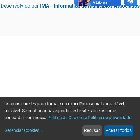
Desenvolvido por
IMA - Informática de Municípios Associados
Usamos cookies para tornar sua experiência a mais agradável
possível. Se continuar navegando neste site, você assume
concordar com nossa
Política de Cookies e Política de privacidade
home
build_circle
event
web
more_horiz
Erro ao enviar informações, por favor tente novamente
Gerenciar Cookies
...
Recusar
Aceitar todos
Início
Serviços
Eventos
Notícias
Mais