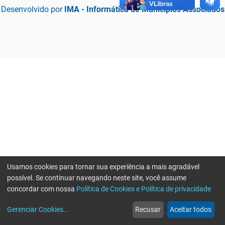
Desenvolvido por
IMA - Informática de Municípios Associados
Usamos cookies para tornar sua experiência a mais agradável
possível. Se continuar navegando neste site, você assume
concordar com nossa
Política de Cookies e Política de privacidade
home
build_circle
event
web
more_horiz
Erro ao enviar informações, por favor tente novamente
Gerenciar Cookies
...
Recusar
Aceitar todos
Início
Serviços
Eventos
Notícias
Mais