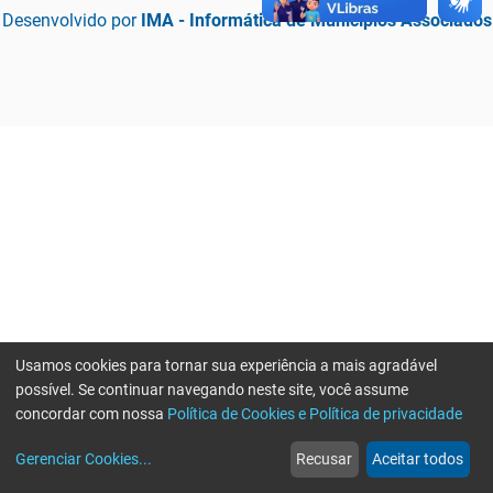
Desenvolvido por
IMA - Informática de Municípios Associados
Usamos cookies para tornar sua experiência a mais agradável
possível. Se continuar navegando neste site, você assume
concordar com nossa
Política de Cookies e Política de privacidade
home
build_circle
event
web
more_horiz
Erro ao enviar informações, por favor tente novamente
Gerenciar Cookies
...
Recusar
Aceitar todos
Início
Serviços
Eventos
Notícias
Mais