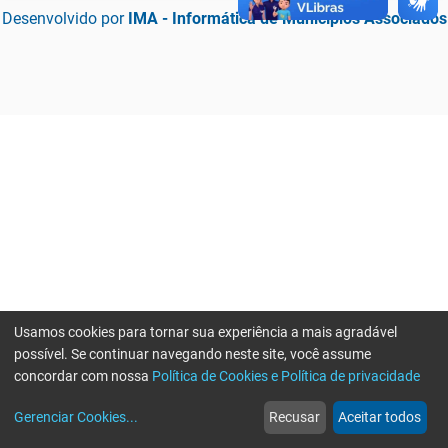
Desenvolvido por
IMA - Informática de Municípios Associados
Usamos cookies para tornar sua experiência a mais agradável
possível. Se continuar navegando neste site, você assume
concordar com nossa
Política de Cookies e Política de privacidade
home
build_circle
event
web
more_horiz
Erro ao enviar informações, por favor tente novamente
Gerenciar Cookies
...
Recusar
Aceitar todos
Início
Serviços
Eventos
Notícias
Mais