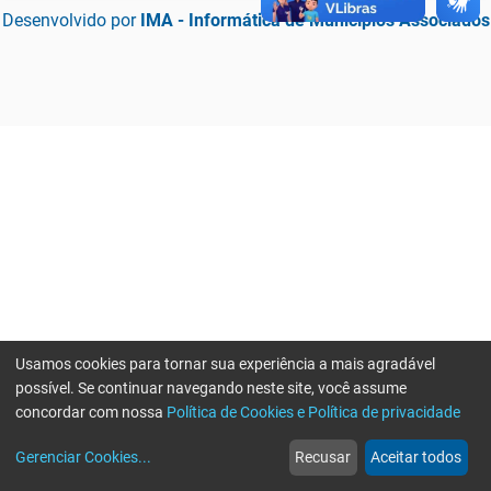
Desenvolvido por
IMA - Informática de Municípios Associados
Usamos cookies para tornar sua experiência a mais agradável
possível. Se continuar navegando neste site, você assume
concordar com nossa
Política de Cookies e Política de privacidade
home
build_circle
event
web
more_horiz
Erro ao enviar informações, por favor tente novamente
Gerenciar Cookies
...
Recusar
Aceitar todos
Início
Serviços
Eventos
Notícias
Mais