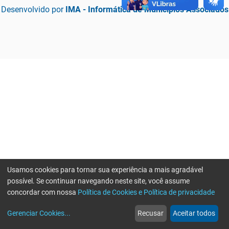
Desenvolvido por
IMA - Informática de Municípios Associados
Usamos cookies para tornar sua experiência a mais agradável
possível. Se continuar navegando neste site, você assume
concordar com nossa
Política de Cookies e Política de privacidade
home
build_circle
event
web
more_horiz
Erro ao enviar informações, por favor tente novamente
Gerenciar Cookies
...
Recusar
Aceitar todos
Início
Serviços
Eventos
Notícias
Mais