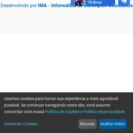
Desenvolvido por
IMA - Informática de Municípios Associados
Usamos cookies para tornar sua experiência a mais agradável
possível. Se continuar navegando neste site, você assume
concordar com nossa
Política de Cookies e Política de privacidade
home
build_circle
event
web
more_horiz
Erro ao enviar informações, por favor tente novamente
Gerenciar Cookies
...
Recusar
Aceitar todos
Início
Serviços
Eventos
Notícias
Mais