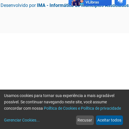
Desenvolvido por
IMA - Informática de Municípios Associados
Usamos cookies para tornar sua experiência a mais agradável
possível. Se continuar navegando neste site, você assume
concordar com nossa
Política de Cookies e Política de privacidade
home
build_circle
event
web
more_horiz
Erro ao enviar informações, por favor tente novamente
Gerenciar Cookies
...
Recusar
Aceitar todos
Início
Serviços
Eventos
Notícias
Mais