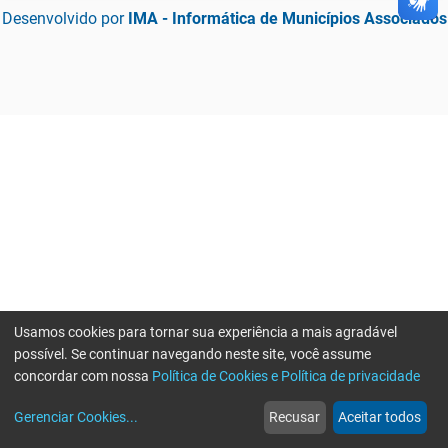
Desenvolvido por
IMA - Informática de Municípios Associados
Usamos cookies para tornar sua experiência a mais agradável
possível. Se continuar navegando neste site, você assume
concordar com nossa
Política de Cookies e Política de privacidade
home
build_circle
event
web
more_horiz
Gerenciar Cookies
...
Recusar
Aceitar todos
Início
Serviços
Eventos
Notícias
Mais