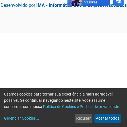
Desenvolvido por
IMA - Informática de Municípios Associados
Usamos cookies para tornar sua experiência a mais agradável
possível. Se continuar navegando neste site, você assume
concordar com nossa
Política de Cookies e Política de privacidade
home
build_circle
event
web
more_horiz
Erro ao enviar informações, por favor tente novamente
Gerenciar Cookies
...
Recusar
Aceitar todos
Início
Serviços
Eventos
Notícias
Mais