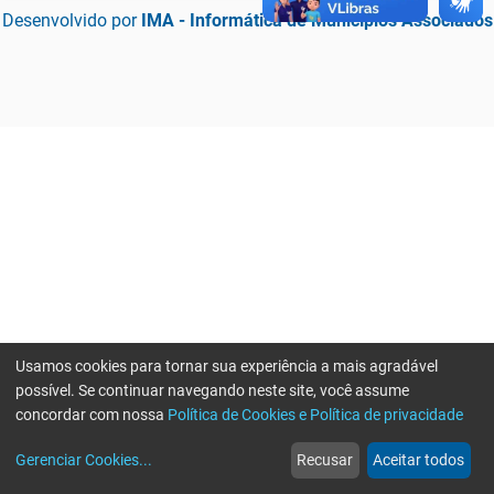
Desenvolvido por
IMA - Informática de Municípios Associados
Usamos cookies para tornar sua experiência a mais agradável
possível. Se continuar navegando neste site, você assume
concordar com nossa
Política de Cookies e Política de privacidade
home
build_circle
event
web
more_horiz
Erro ao enviar informações, por favor tente novamente
Gerenciar Cookies
...
Recusar
Aceitar todos
Início
Serviços
Eventos
Notícias
Mais