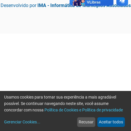
Desenvolvido por
IMA - Informática de Municípios Associados
Usamos cookies para tornar sua experiência a mais agradável
possível. Se continuar navegando neste site, você assume
concordar com nossa
Política de Cookies e Política de privacidade
home
build_circle
event
web
more_horiz
Erro ao enviar informações, por favor tente novamente
Gerenciar Cookies
...
Recusar
Aceitar todos
Início
Serviços
Eventos
Notícias
Mais