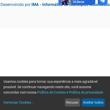
Desenvolvido por
IMA - Informática de Municípios Associados
Usamos cookies para tornar sua experiência a mais agradável
possível. Se continuar navegando neste site, você assume
concordar com nossa
Política de Cookies e Política de privacidade
home
build_circle
event
web
more_horiz
Erro ao enviar informações, por favor tente novamente
Gerenciar Cookies
...
Recusar
Aceitar todos
Início
Serviços
Eventos
Notícias
Mais