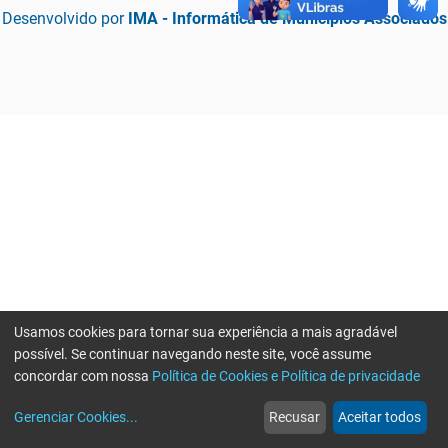
Desenvolvido por
IMA - Informática de Municípios Associados
Usamos cookies para tornar sua experiência a mais agradável
possível. Se continuar navegando neste site, você assume
concordar com nossa
Política de Cookies e Política de privacidade
home
build_circle
event
web
more_horiz
Erro ao enviar informações, por favor tente novamente
Gerenciar Cookies
...
Recusar
Aceitar todos
Início
Serviços
Eventos
Notícias
Mais