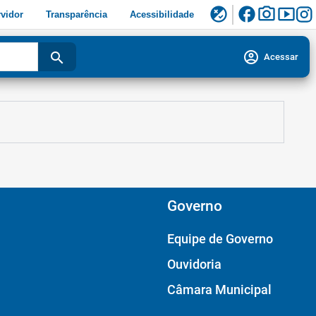
facebook
photo_camera
smart_display
flaky
vidor
Transparência
Acessibilidade
account_circle
search
Acessar
Governo
Equipe de Governo
Ouvidoria
Câmara Municipal