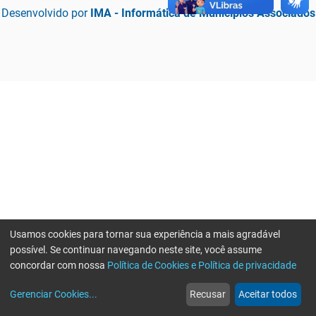
Desenvolvido por
IMA - Informática de Municípios Associados
Usamos cookies para tornar sua experiência a mais agradável
possível. Se continuar navegando neste site, você assume
concordar com nossa
Política de Cookies e Política de privacidade
home
build_circle
event
web
more_horiz
Erro ao enviar informações, por favor tente novamente
Gerenciar Cookies
...
Recusar
Aceitar todos
Início
Serviços
Eventos
Notícias
Mais