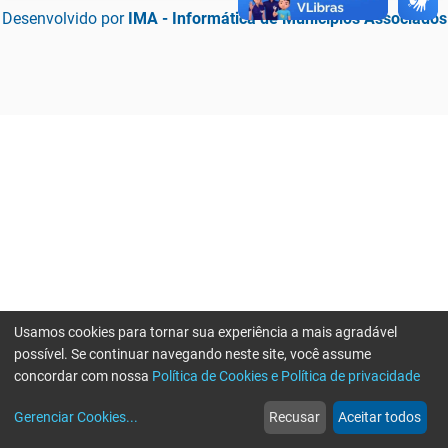
Desenvolvido por
IMA - Informática de Municípios Associados
Usamos cookies para tornar sua experiência a mais agradável
possível. Se continuar navegando neste site, você assume
concordar com nossa
Política de Cookies e Política de privacidade
home
build_circle
event
web
more_horiz
Erro ao enviar informações, por favor tente novamente
Gerenciar Cookies
...
Recusar
Aceitar todos
Início
Serviços
Eventos
Notícias
Mais