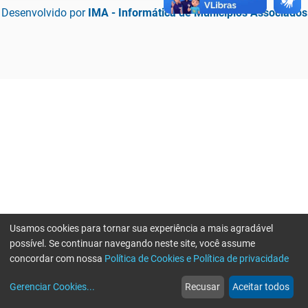
Desenvolvido por
IMA - Informática de Municípios Associados
Usamos cookies para tornar sua experiência a mais agradável
possível. Se continuar navegando neste site, você assume
concordar com nossa
Política de Cookies e Política de privacidade
home
build_circle
event
web
more_horiz
Erro ao enviar informações, por favor tente novamente
Gerenciar Cookies
...
Recusar
Aceitar todos
Início
Serviços
Eventos
Notícias
Mais