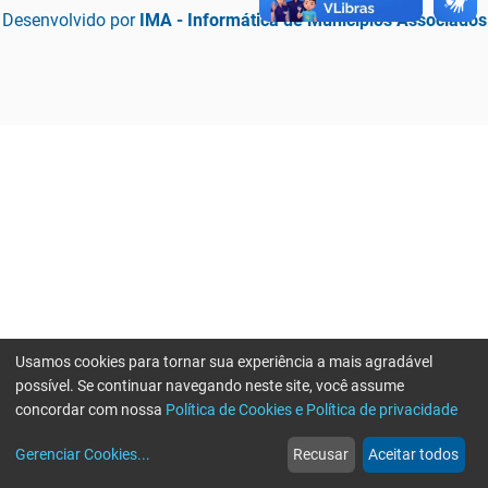
Desenvolvido por
IMA - Informática de Municípios Associados
Usamos cookies para tornar sua experiência a mais agradável
possível. Se continuar navegando neste site, você assume
concordar com nossa
Política de Cookies e Política de privacidade
home
build_circle
event
web
more_horiz
Erro ao enviar informações, por favor tente novamente
Gerenciar Cookies
...
Recusar
Aceitar todos
Início
Serviços
Eventos
Notícias
Mais