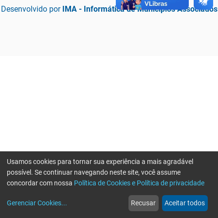
Desenvolvido por
IMA - Informática de Municípios Associados
Usamos cookies para tornar sua experiência a mais agradável
possível. Se continuar navegando neste site, você assume
concordar com nossa
Política de Cookies e Política de privacidade
home
build_circle
event
web
more_horiz
Erro ao enviar informações, por favor tente novamente
Gerenciar Cookies
...
Recusar
Aceitar todos
Início
Serviços
Eventos
Notícias
Mais