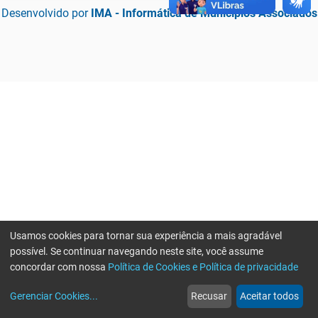
Desenvolvido por
IMA - Informática de Municípios Associados
Usamos cookies para tornar sua experiência a mais agradável
possível. Se continuar navegando neste site, você assume
concordar com nossa
Política de Cookies e Política de privacidade
home
build_circle
event
web
more_horiz
Erro ao enviar informações, por favor tente novamente
Gerenciar Cookies
...
Recusar
Aceitar todos
Início
Serviços
Eventos
Notícias
Mais