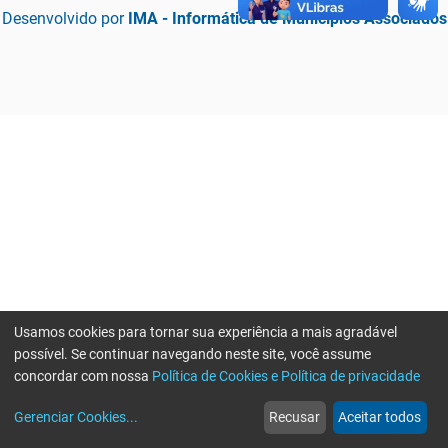
Desenvolvido por
IMA - Informática de Municípios Associados
Usamos cookies para tornar sua experiência a mais agradável
possível. Se continuar navegando neste site, você assume
concordar com nossa
Política de Cookies e Política de privacidade
home
build_circle
event
web
more_horiz
Erro ao enviar informações, por favor tente novamente
Gerenciar Cookies
...
Recusar
Aceitar todos
Início
Serviços
Eventos
Notícias
Mais