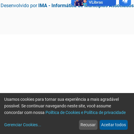
Desenvolvido por
IMA - Informática de Municípios Associados
Usamos cookies para tornar sua experiência a mais agradável
possível. Se continuar navegando neste site, você assume
concordar com nossa
Política de Cookies e Política de privacidade
home
build_circle
event
web
more_horiz
Erro ao enviar informações, por favor tente novamente
Gerenciar Cookies
...
Recusar
Aceitar todos
Início
Serviços
Eventos
Notícias
Mais