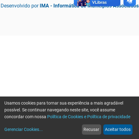
Desenvolvido por
IMA - Informática de Municípios Associados
Usamos cookies para tornar sua experiência a mais agradável
possível. Se continuar navegando neste site, você assume
concordar com nossa
Política de Cookies e Política de privacidade
home
build_circle
event
web
more_horiz
Erro ao enviar informações, por favor tente novamente
Gerenciar Cookies
...
Recusar
Aceitar todos
Início
Serviços
Eventos
Notícias
Mais