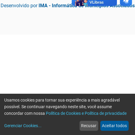
Desenvolvido por
IMA - Informática de Municípios Associados
Usamos cookies para tornar sua experiência a mais agradável
possível. Se continuar navegando neste site, você assume
concordar com nossa
Política de Cookies e Política de privacidade
home
build_circle
event
web
more_horiz
Erro ao enviar informações, por favor tente novamente
Gerenciar Cookies
...
Recusar
Aceitar todos
Início
Serviços
Eventos
Notícias
Mais