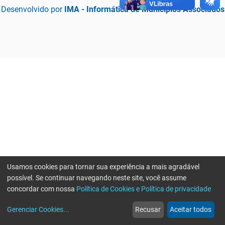
Desenvolvido por
IMA - Informática de Municípios Associados
Usamos cookies para tornar sua experiência a mais agradável
possível. Se continuar navegando neste site, você assume
concordar com nossa
Política de Cookies e Política de privacidade
home
build_circle
event
web
more_horiz
Erro ao enviar informações, por favor tente novamente
Gerenciar Cookies
...
Recusar
Aceitar todos
Início
Serviços
Eventos
Notícias
Mais