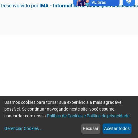
Desenvolvido por
IMA - Informática de Municípios Associados
Usamos cookies para tornar sua experiência a mais agradável
possível. Se continuar navegando neste site, você assume
concordar com nossa
Política de Cookies e Política de privacidade
home
build_circle
event
web
more_horiz
Erro ao enviar informações, por favor tente novamente
Gerenciar Cookies
...
Recusar
Aceitar todos
Início
Serviços
Eventos
Notícias
Mais