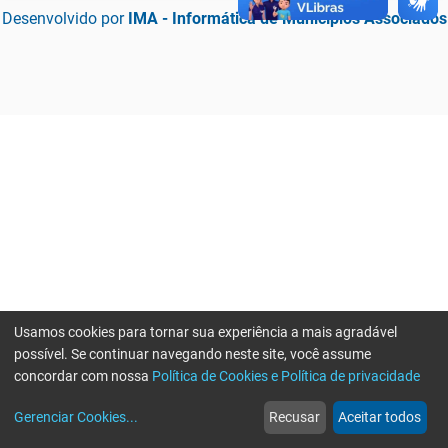
Desenvolvido por
IMA - Informática de Municípios Associados
Usamos cookies para tornar sua experiência a mais agradável
possível. Se continuar navegando neste site, você assume
concordar com nossa
Política de Cookies e Política de privacidade
home
build_circle
event
web
more_horiz
Erro ao enviar informações, por favor tente novamente
Gerenciar Cookies
...
Recusar
Aceitar todos
Início
Serviços
Eventos
Notícias
Mais