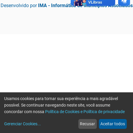
Desenvolvido por
IMA - Informática de Municípios Associados
Usamos cookies para tornar sua experiência a mais agradável
possível. Se continuar navegando neste site, você assume
concordar com nossa
Política de Cookies e Política de privacidade
home
build_circle
event
web
more_horiz
Erro ao enviar informações, por favor tente novamente
Gerenciar Cookies
...
Recusar
Aceitar todos
Início
Serviços
Eventos
Notícias
Mais