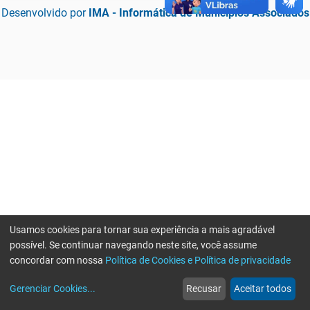
Desenvolvido por
IMA - Informática de Municípios Associados
Usamos cookies para tornar sua experiência a mais agradável
possível. Se continuar navegando neste site, você assume
concordar com nossa
Política de Cookies e Política de privacidade
home
build_circle
event
web
more_horiz
Erro ao enviar informações, por favor tente novamente
Gerenciar Cookies
...
Recusar
Aceitar todos
Início
Serviços
Eventos
Notícias
Mais