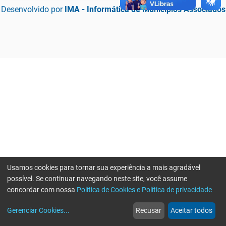
Desenvolvido por
IMA - Informática de Municípios Associados
Usamos cookies para tornar sua experiência a mais agradável
possível. Se continuar navegando neste site, você assume
concordar com nossa
Política de Cookies e Política de privacidade
home
build_circle
event
web
more_horiz
Erro ao enviar informações, por favor tente novamente
Gerenciar Cookies
...
Recusar
Aceitar todos
Início
Serviços
Eventos
Notícias
Mais