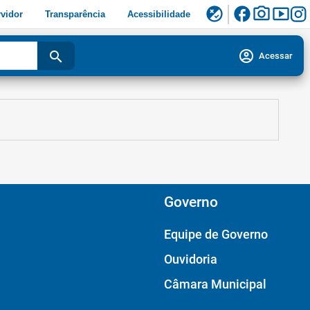
facebook
photo_camera
smart_display
flaky
vidor
Transparência
Acessibilidade
account_circle
search
Acessar
Governo
Equipe de Governo
Ouvidoria
Câmara Municipal