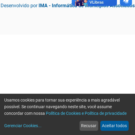
Desenvolvido por
IMA - Informática de Municípios Associados
Usamos cookies para tornar sua experiência a mais agradável
possível. Se continuar navegando neste site, você assume
concordar com nossa
Política de Cookies e Política de privacidade
home
build_circle
event
web
more_horiz
Erro ao enviar informações, por favor tente novamente
Gerenciar Cookies
...
Recusar
Aceitar todos
Início
Serviços
Eventos
Notícias
Mais