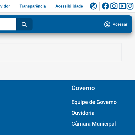
facebook
photo_camera
smart_display
flaky
vidor
Transparência
Acessibilidade
account_circle
search
Acessar
Governo
Equipe de Governo
Ouvidoria
Câmara Municipal