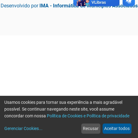
Desenvolvido por
IMA - Informática de Municípios Associados
Usamos cookies para tornar sua experiência a mais agradável
possível. Se continuar navegando neste site, você assume
concordar com nossa
Política de Cookies e Política de privacidade
home
build_circle
event
web
more_horiz
Erro ao enviar informações, por favor tente novamente
Gerenciar Cookies
...
Recusar
Aceitar todos
Início
Serviços
Eventos
Notícias
Mais