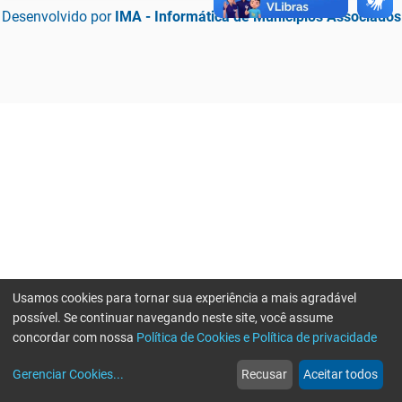
Desenvolvido por
IMA - Informática de Municípios Associados
Usamos cookies para tornar sua experiência a mais agradável
possível. Se continuar navegando neste site, você assume
concordar com nossa
Política de Cookies e Política de privacidade
home
build_circle
event
web
more_horiz
Erro ao enviar informações, por favor tente novamente
Gerenciar Cookies
...
Recusar
Aceitar todos
Início
Serviços
Eventos
Notícias
Mais