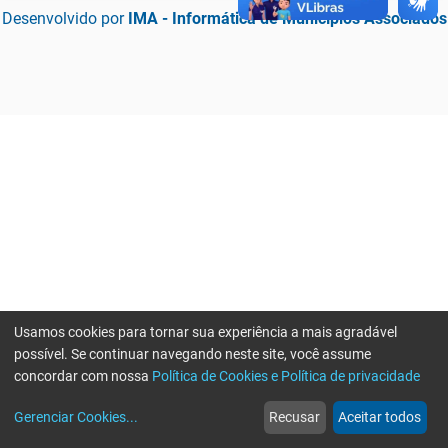
Desenvolvido por
IMA - Informática de Municípios Associados
Usamos cookies para tornar sua experiência a mais agradável
possível. Se continuar navegando neste site, você assume
concordar com nossa
Política de Cookies e Política de privacidade
home
build_circle
event
web
more_horiz
Erro ao enviar informações, por favor tente novamente
Gerenciar Cookies
...
Recusar
Aceitar todos
Início
Serviços
Eventos
Notícias
Mais