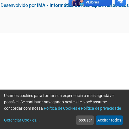
Desenvolvido por
IMA - Informática de Municípios Associados
Usamos cookies para tornar sua experiência a mais agradável
possível. Se continuar navegando neste site, você assume
concordar com nossa
Política de Cookies e Política de privacidade
home
build_circle
event
web
more_horiz
Erro ao enviar informações, por favor tente novamente
Gerenciar Cookies
...
Recusar
Aceitar todos
Início
Serviços
Eventos
Notícias
Mais