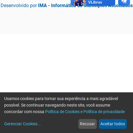
Desenvolvido por
IMA - Informática de Municípios Associados
Usamos cookies para tornar sua experiência a mais agradável
possível. Se continuar navegando neste site, você assume
concordar com nossa
Política de Cookies e Política de privacidade
home
build_circle
event
web
more_horiz
Erro ao enviar informações, por favor tente novamente
Gerenciar Cookies
...
Recusar
Aceitar todos
Início
Serviços
Eventos
Notícias
Mais