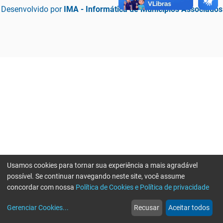
Desenvolvido por
IMA - Informática de Municípios Associados
Usamos cookies para tornar sua experiência a mais agradável
possível. Se continuar navegando neste site, você assume
concordar com nossa
Política de Cookies e Política de privacidade
home
build_circle
event
web
more_horiz
Erro ao enviar informações, por favor tente novamente
Gerenciar Cookies
...
Recusar
Aceitar todos
Início
Serviços
Eventos
Notícias
Mais