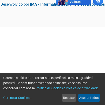
Desenvolvido por
IMA - Informática de Municípios Associados
Usamos cookies para tornar sua experiência a mais agradável
possível. Se continuar navegando neste site, você assume
concordar com nossa
Política de Cookies e Política de privacidade
home
build_circle
event
web
more_horiz
Erro ao enviar informações, por favor tente novamente
Gerenciar Cookies
...
Recusar
Aceitar todos
Início
Serviços
Eventos
Notícias
Mais