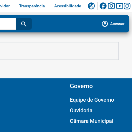
facebook
photo_camera
smart_display
flaky
vidor
Transparência
Acessibilidade
account_circle
search
Acessar
Governo
Equipe de Governo
Ouvidoria
Câmara Municipal