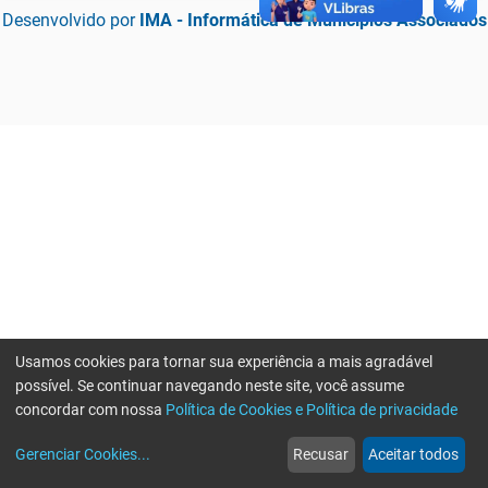
Desenvolvido por
IMA - Informática de Municípios Associados
Usamos cookies para tornar sua experiência a mais agradável
possível. Se continuar navegando neste site, você assume
concordar com nossa
Política de Cookies e Política de privacidade
home
build_circle
event
web
more_horiz
Erro ao enviar informações, por favor tente novamente
Gerenciar Cookies
...
Recusar
Aceitar todos
Início
Serviços
Eventos
Notícias
Mais