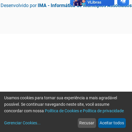
Desenvolvido por
IMA - Informática de Municípios Associados
Usamos cookies para tornar sua experiência a mais agradável
possível. Se continuar navegando neste site, você assume
concordar com nossa
Política de Cookies e Política de privacidade
home
build_circle
event
web
more_horiz
Erro ao enviar informações, por favor tente novamente
Gerenciar Cookies
...
Recusar
Aceitar todos
Início
Serviços
Eventos
Notícias
Mais