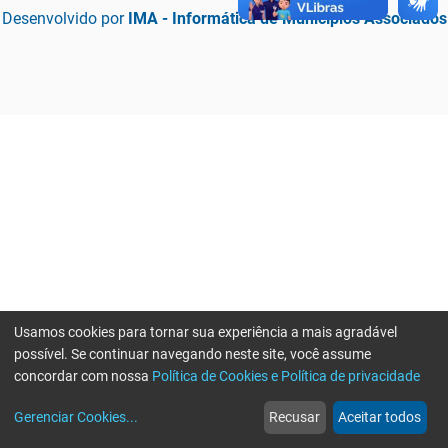
Desenvolvido por
IMA - Informática de Municípios Associados
Usamos cookies para tornar sua experiência a mais agradável
possível. Se continuar navegando neste site, você assume
concordar com nossa
Política de Cookies e Política de privacidade
home
build_circle
event
web
more_horiz
Erro ao enviar informações, por favor tente novamente
Gerenciar Cookies
...
Recusar
Aceitar todos
Início
Serviços
Eventos
Notícias
Mais