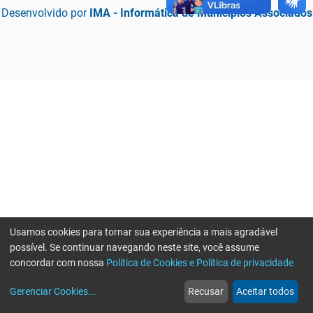
Desenvolvido por
IMA - Informática de Municípios Associados
Usamos cookies para tornar sua experiência a mais agradável
possível. Se continuar navegando neste site, você assume
concordar com nossa
Política de Cookies e Política de privacidade
home
build_circle
event
web
more_horiz
Erro ao enviar informações, por favor tente novamente
Gerenciar Cookies
...
Recusar
Aceitar todos
Início
Serviços
Eventos
Notícias
Mais