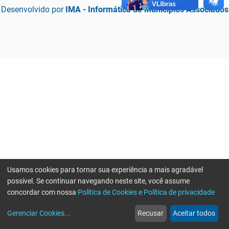
Desenvolvido por
IMA - Informática de Municípios Associados
Usamos cookies para tornar sua experiência a mais agradável
possível. Se continuar navegando neste site, você assume
concordar com nossa
Política de Cookies e Política de privacidade
home
build_circle
event
web
more_horiz
Erro ao enviar informações, por favor tente novamente
Gerenciar Cookies
...
Recusar
Aceitar todos
Início
Serviços
Eventos
Notícias
Mais