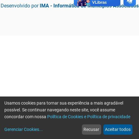
Desenvolvido por
IMA - Informática de Municípios Associados
Usamos cookies para tornar sua experiência a mais agradável
possível. Se continuar navegando neste site, você assume
concordar com nossa
Política de Cookies e Política de privacidade
home
build_circle
event
web
more_horiz
Erro ao enviar informações, por favor tente novamente
Gerenciar Cookies
...
Recusar
Aceitar todos
Início
Serviços
Eventos
Notícias
Mais