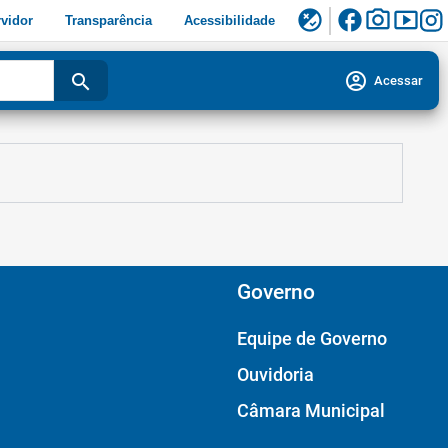
facebook
photo_camera
smart_display
flaky
vidor
Transparência
Acessibilidade
account_circle
search
Acessar
Governo
Equipe de Governo
Ouvidoria
Câmara Municipal