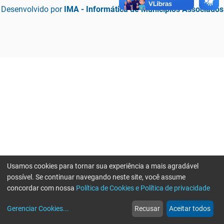
Desenvolvido por
IMA - Informática de Municípios Associados
Usamos cookies para tornar sua experiência a mais agradável
possível. Se continuar navegando neste site, você assume
concordar com nossa
Política de Cookies e Política de privacidade
home
build_circle
event
web
more_horiz
Erro ao enviar informações, por favor tente novamente
Gerenciar Cookies
...
Recusar
Aceitar todos
Início
Serviços
Eventos
Notícias
Mais